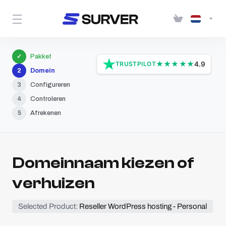
Over Surver
Contact
Login
Pakket
✓
★
★
★
★
★
TRUSTPILOT
4.9
Domein
2
Configureren
3
Controleren
4
Afrekenen
5
Domeinnaam kiezen of
verhuizen
Selected Product:
Reseller WordPress hosting - Personal