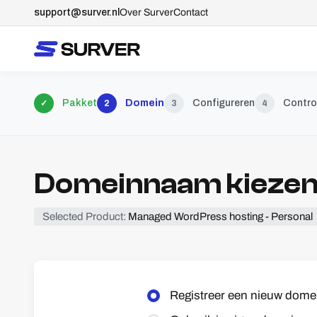
support@surver.nl
Over Surver
Contact
Pakket
Domein
Configureren
Contro
✓
2
3
4
Domeinnaam kiezen 
Selected Product:
Managed WordPress hosting - Personal
Registreer een nieuw dome