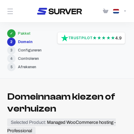
Over Surver
Contact
Login
Pakket
✓
★
★
★
★
★
TRUSTPILOT
4.9
Domein
2
Configureren
3
Controleren
4
Afrekenen
5
Domeinnaam kiezen of
verhuizen
Selected Product:
Managed WooCommerce hosting -
Professional